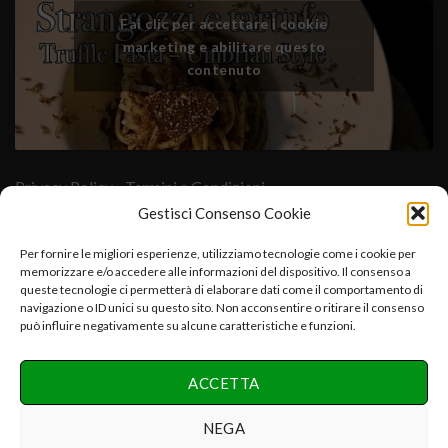
Fai clic per accettare i cookie
marketing e abilitare questo
contenuto
Privacy Policy
- Termini e Condizioni
Gestisci Consenso Cookie
Cuore Verde Natura srls , via I°Maggio,25-06054.Fratta Todina-
Per fornire le migliori esperienze, utilizziamo tecnologie come i cookie per
memorizzare e/o accedere alle informazioni del dispositivo. Il consenso a
PG-Italy C.f.-P.iva:03392670547-CCIAA PG 03392670547-
queste tecnologie ci permetterà di elaborare dati come il comportamento di
REA:PG-286075 e.mail:info@cuoreverdenatura.com
navigazione o ID unici su questo sito. Non acconsentire o ritirare il consenso
può influire negativamente su alcune caratteristiche e funzioni.
Copyright 2026 ©
Cuore Verde Natura srls Tutti i diritti
ACCETTA
riservati
Realizzazione Networx Internet Solutions PHOTO-VIDEO &
NEGA
DESIGN by Danilo P.