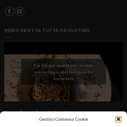
VIDEO RICETTA TUTTA DA GUSTARE
Fai clic per accettare i cookie
marketing e abilitare questo
contenuto
Privacy Policy
- Termini e Condizioni
Gestisci Consenso Cookie