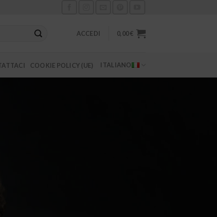
ACCEDI
0,00
€
ITALIANO
ATTACI
COOKIE POLICY (UE)