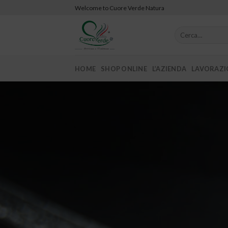
Skip
Welcome to Cuore Verde Natura
to
content
Cerca:
HOME
SHOP ONLINE
L’AZIENDA
LAVORAZIO