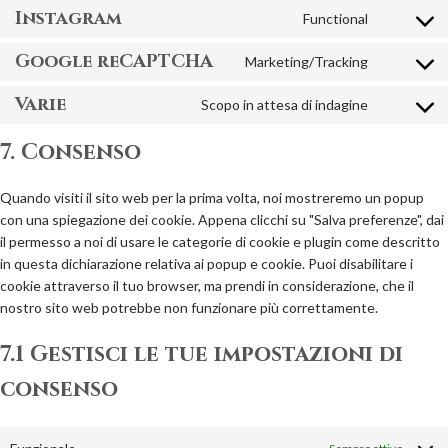
to
Instagram
Functional
service
Consent
whatsapp
to
Google reCAPTCHA
Marketing/Tracking
service
Consent
instagram
to
Varie
Scopo in attesa di indagine
service
Consent
google-
to
7. Consenso
recaptcha
service
varie
Quando visiti il sito web per la prima volta, noi mostreremo un popup
con una spiegazione dei cookie. Appena clicchi su "Salva preferenze", dai
il permesso a noi di usare le categorie di cookie e plugin come descritto
in questa dichiarazione relativa ai popup e cookie. Puoi disabilitare i
cookie attraverso il tuo browser, ma prendi in considerazione, che il
nostro sito web potrebbe non funzionare più correttamente.
7.1 Gestisci le tue impostazioni di
consenso