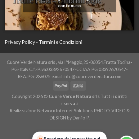
contenuto
Privacy Policy
- Termini e Condizioni
Cuore Verde Natura srls , via I°Maggio,25-06054.Fratta Todina-
PG-Italy C.f.-P.iva:03392670547-CCIAA PG 03392670547-
REA:PG-286075 e.mail:info@cuoreverdenatura.com
Copyright 2026 ©
Cuore Verde Natura srls Tutti i diritti
riservati
Realizzazione Networx Internet Solutions PHOTO-VIDEO &
DESIGN by Danilo P.
Recedere dal contratto qui