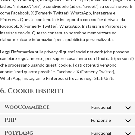
(ad es. "mi piace", "pin") o condividerle (ad es. "tweet") su social network
come Facebook, X (Formerly Twitter), WhatsApp, Instagram e
Pinterest. Questo contenuto è incorporato con codice derivato da
Facebook, X (Formerly Twitter), WhatsApp, Instagram e Pinterest e
inserisce cookie. Questo contenuto potrebbe memorizzare ed
elaborare alcune informazioni per la pubblicità personalizzata.
Leggi l'informativa sulla privacy di questi social network (che possono
cambiare regolarmente) per sapere cosa fanno con i tuoi dati (personali)
che processano usando questi cookie. I dati ottenuti vengono
anonimizzati quanto possibile. Facebook, X (Formerly Twitter),
WhatsApp, Instagram e Pinterest si trovano negli Stati Uniti.
6. Cookie inseriti
WooCommerce
Functional
Consent
to
PHP
Funzionale
service
Consent
woocomm
to
Polylang
Functional
service
Consent