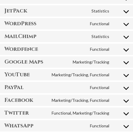
php
to
JetPack
Statistics
service
Consent
polylang
to
WordPress
Functional
service
Consent
jetpack
to
MailChimp
Statistics
service
Consent
wordpress
to
Wordfence
Functional
service
Consent
mailchimp
to
Google Maps
Marketing/Tracking
service
Consent
wordfence
to
YouTube
Marketing/Tracking, Functional
service
Consent
google-
to
PayPal
Functional
maps
service
Consent
youtube
to
Facebook
Marketing/Tracking, Functional
service
Consent
paypal
to
Twitter
Functional, Marketing/Tracking
service
Consent
facebook
to
WhatsApp
Functional
service
Consent
twitter