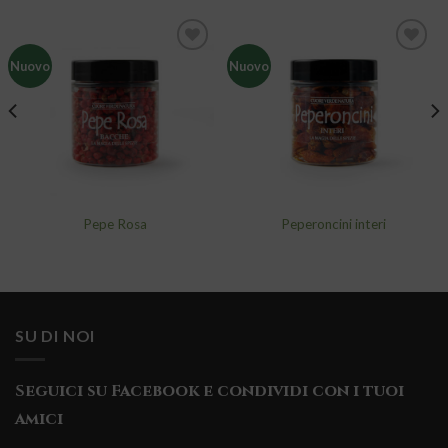
Nuovo
Nuovo
Aggiungi
Aggiungi
alla lista
alla lista
dei
dei
desideri
desideri
Pepe Rosa
Peperoncini interi
SU DI NOI
Seguici su Facebook e condividi con i tuoi
amici