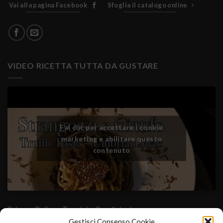
Vai alla pagina Facebook
Sfoglia il catalogo online
VIDEO RICETTA TUTTA DA GUSTARE
Fai clic per accettare i cookie
marketing e abilitare questo
contenuto
Privacy Policy
- Termini e Condizioni
Gestisci Consenso Cookie