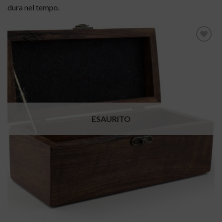
dura nel tempo.
Aggiungi
alla lista
dei
desideri
ESAURITO