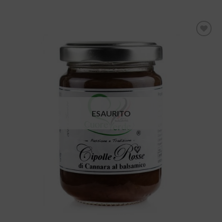
Aggiungi
alla lista
dei
desideri
ESAURITO