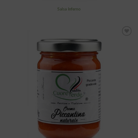
Salsa Inferno
Aggiungi
alla lista
dei
desideri