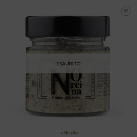
Aggiungi
alla lista
dei
desideri
ESAURITO
La Norcina