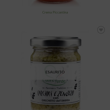
Crema Piccantina
Aggiungi
alla lista
dei
desideri
ESAURITO