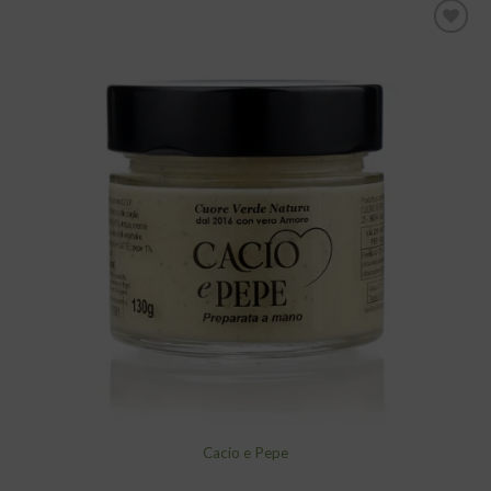
Aggiungi
alla lista
dei
desideri
Cacio e Pepe