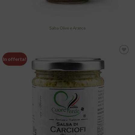
Salsa Olive e Arance
In offerta!
Aggiungi
alla lista
dei
desideri