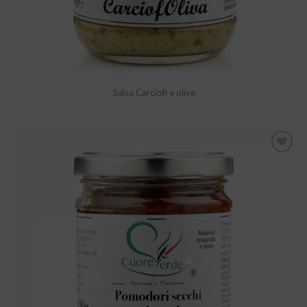
Salsa Carciofi e olive
Aggiungi
alla lista
dei
desideri