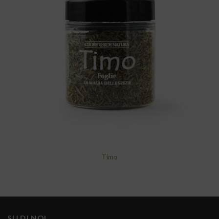
alla lista
dei
desideri
Timo
SU DI NOI