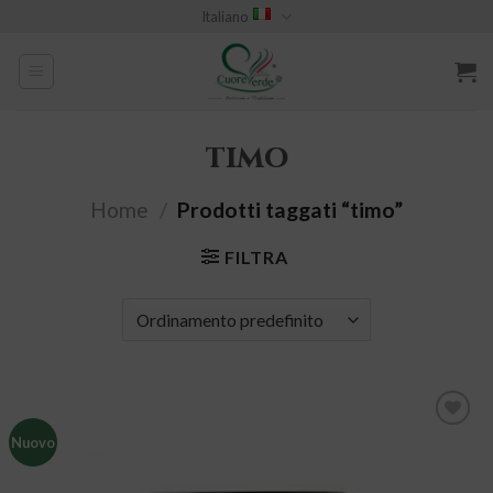
Skip
Italiano
to
content
timo
Home
/
Prodotti taggati “timo”
FILTRA
Nuovo
Aggiungi