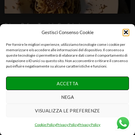
Privacy Policy
- Termini e Condizioni
Gestisci Consenso Cookie
Cuore Verde Natura srls , via I°Maggio,25-06054.Fratta Todina-
Per fornire le migliori esperienze, utilizziamo tecnologie come i cookie per
memorizzare e/o accedere alle informazioni del dispositivo. Il consenso a
PG-Italy C.f.-P.iva:03392670547-CCIAA PG 03392670547-
queste tecnologie ci permetterà di elaborare dati come il comportamento di
REA:PG-286075 e.mail:info@cuoreverdenatura.com
navigazione o ID unici su questo sito. Non acconsentire o ritirare il consenso
può influire negativamente su alcune caratteristiche e funzioni.
Copyright 2026 ©
Cuore Verde Natura srls Tutti i diritti
ACCETTA
riservati
Realizzazione Networx Internet Solutions PHOTO-VIDEO &
NEGA
DESIGN by Danilo P.
VISUALIZZA LE PREFERENZE
Recedere dal contratto qui
Cookie Policy
Privacy Policy
Privacy Policy