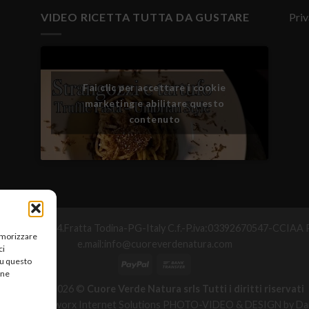
VIDEO RICETTA TUTTA DA GUSTARE
Priv
Fai clic per accettare i cookie
marketing e abilitare questo
contenuto
°Maggio,25-06054.Fratta Todina-PG-Italy C.f.-P.iva:03392670547-CC
memorizzare
e.mail:info@cuoreverdenatura.com
ci
su questo
une
Copyright 2026 ©
Cuore Verde Natura srls Tutti i diritti riservati
zzazione Networx Internet Solutions PHOTO-VIDEO & DESIGN by Dan