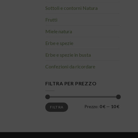
Sottoli e contorni Natura
Fruttì
Miele natura
Erbe e spezie
Erbe e spezie in busta
Confezioni da ricordare
FILTRA PER PREZZO
Prezzo
Prezzo
Prezzo:
0 €
—
10 €
FILTRA
Min
Max