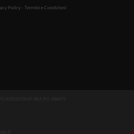
acy Policy
- Termini e Condizioni
IAA PG 03392670547-REA:PG-286075
ilo P.