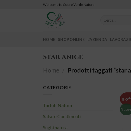
Skip
Welcome to Cuore Verde Natura
to
content
Cerca:
HOME
SHOP ONLINE
L’AZIENDA
LAVORAZIO
star anice
Home
/
Prodotti taggati “star a
CATEGORIE
In of
Tartufi Natura
Nuov
Salse e Condimenti
Sughi natura