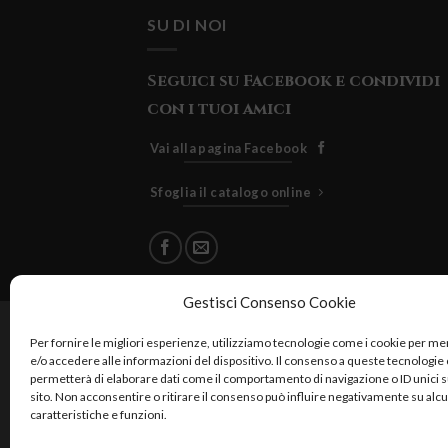
SU DI NOI
Seguici su Facebook e condividi
con i tuoi amici
Vai alla pagina Facebook
Sfoglia il catalogo online
Gestisci Consenso Cookie
Cuore Verde Natura srls , via I
Per fornire le migliori esperienze, utilizziamo tecnologie come i cookie per 
e/o accedere alle informazioni del dispositivo. Il consenso a queste tecnologie 
permetterà di elaborare dati come il comportamento di navigazione o ID unici 
sito. Non acconsentire o ritirare il consenso può influire negativamente su alc
caratteristiche e funzioni.
Reali