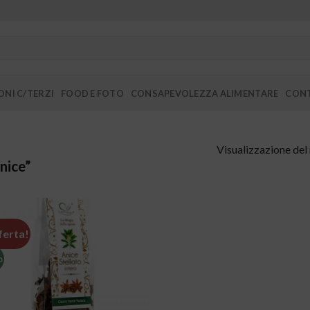
NI C/TERZI
FOOD E FOTO
CONSAPEVOLEZZA ALIMENTARE
CONT
Visualizzazione del 
nice”
ferta!
o
Aggiungi
alla lista
dei
desideri