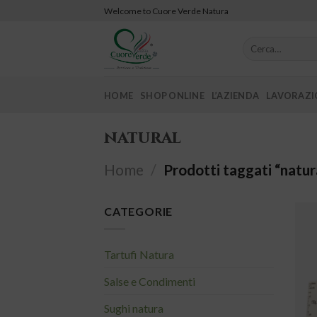
Skip
Welcome to Cuore Verde Natura
to
content
Cerca:
HOME
SHOP ONLINE
L’AZIENDA
LAVORAZIO
natural
Home
/
Prodotti taggati “natur
CATEGORIE
Tartufi Natura
Salse e Condimenti
Sughi natura