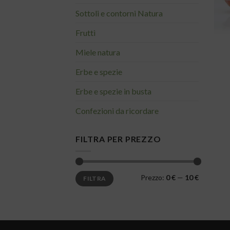
Sottoli e contorni Natura
Fruttì
Miele natura
Erbe e spezie
Erbe e spezie in busta
Confezioni da ricordare
FILTRA PER PREZZO
Prezzo
Prezzo
Prezzo:
0 €
—
10 €
FILTRA
Min
Max