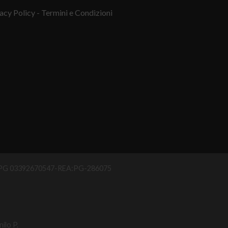
acy Policy
- Termini e Condizioni
IAA PG 03392670547-REA:PG-286075
ilo P.