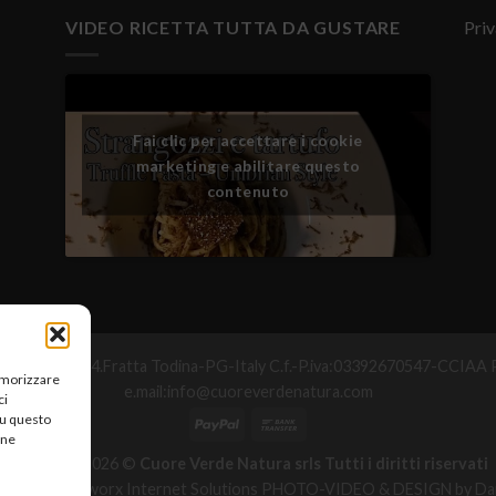
VIDEO RICETTA TUTTA DA GUSTARE
Priv
Fai clic per accettare i cookie
marketing e abilitare questo
contenuto
°Maggio,25-06054.Fratta Todina-PG-Italy C.f.-P.iva:03392670547-CC
memorizzare
e.mail:info@cuoreverdenatura.com
ci
su questo
une
Copyright 2026 ©
Cuore Verde Natura srls Tutti i diritti riservati
zzazione Networx Internet Solutions PHOTO-VIDEO & DESIGN by Dan