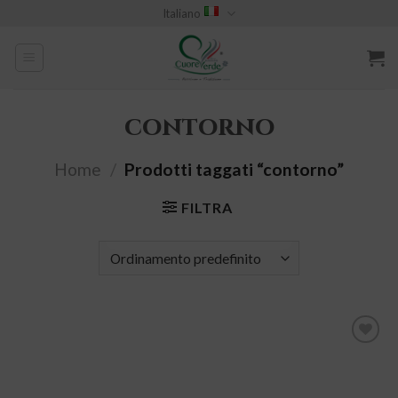
Skip
Italiano
to
content
contorno
Home
/
Prodotti taggati “contorno”
FILTRA
Aggiungi