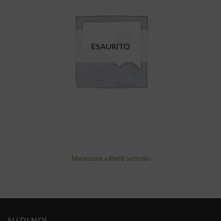
alla lista
dei
desideri
ESAURITO
Melanzane a filetti sottolio
SU DI NOI