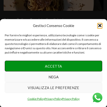
Privacy Policy
- Termini e Condizioni
Gestisci Consenso Cookie
Cuore Verde Natura srls , via I°Maggio,25-06054.Fratta Todina-
Per fornire le migliori esperienze, utilizziamo tecnologie come i cookie per
memorizzare e/o accedere alle informazioni del dispositivo. Il consenso a
PG-Italy C.f.-P.iva:03392670547-CCIAA PG 03392670547-
queste tecnologie ci permetterà di elaborare dati come il comportamento di
REA:PG-286075 e.mail:info@cuoreverdenatura.com
navigazione o ID unici su questo sito. Non acconsentire o ritirare il consenso
può influire negativamente su alcune caratteristiche e funzioni.
Copyright 2026 ©
Cuore Verde Natura srls Tutti i diritti
ACCETTA
riservati
Realizzazione Networx Internet Solutions PHOTO-VIDEO &
NEGA
DESIGN by Danilo P.
VISUALIZZA LE PREFERENZE
Recedere dal contratto qui
Cookie Policy
Privacy Policy
Privacy Policy