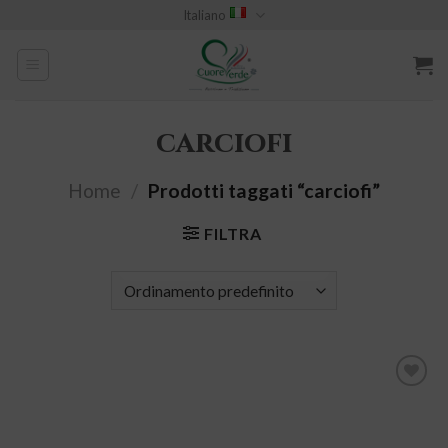
Skip
Italiano
to
content
carciofi
Home
/
Prodotti taggati “carciofi”
FILTRA
Aggiungi