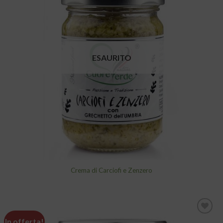
Aggiungi
alla lista
dei
desideri
ESAURITO
Crema di Carciofi e Zenzero
In offerta!