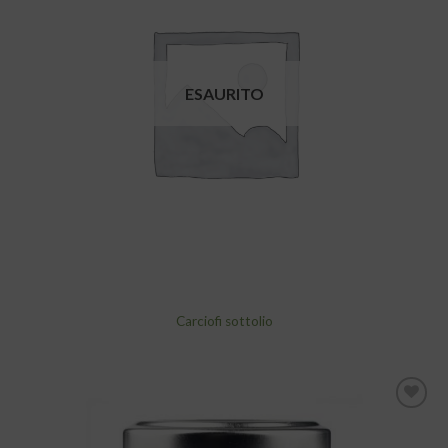
alla lista
dei
desideri
ESAURITO
Carciofi sottolio