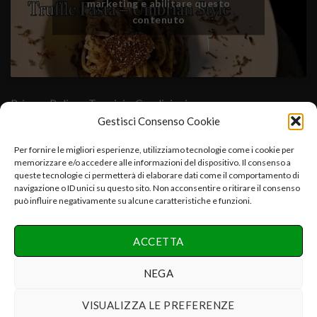
marketing e abilitare questo
contenuto
Privacy Policy
- Termini e Condizioni
Gestisci Consenso Cookie
Cuore Verde Natura srls , via I°Maggio,25-06054.Fratta Todina-
Per fornire le migliori esperienze, utilizziamo tecnologie come i cookie per
memorizzare e/o accedere alle informazioni del dispositivo. Il consenso a
PG-Italy C.f.-P.iva:03392670547-CCIAA PG 03392670547-
queste tecnologie ci permetterà di elaborare dati come il comportamento di
REA:PG-286075 e.mail:info@cuoreverdenatura.com
navigazione o ID unici su questo sito. Non acconsentire o ritirare il consenso
può influire negativamente su alcune caratteristiche e funzioni.
Copyright 2026 ©
Cuore Verde Natura srls Tutti i diritti
ACCETTA
riservati
Realizzazione Networx Internet Solutions PHOTO-VIDEO &
NEGA
DESIGN by Danilo P.
VISUALIZZA LE PREFERENZE