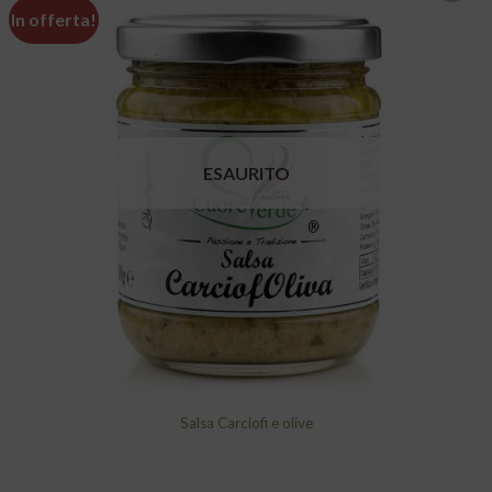
In offerta!
Aggiungi
alla lista
dei
desideri
ESAURITO
Salsa Carciofi e olive