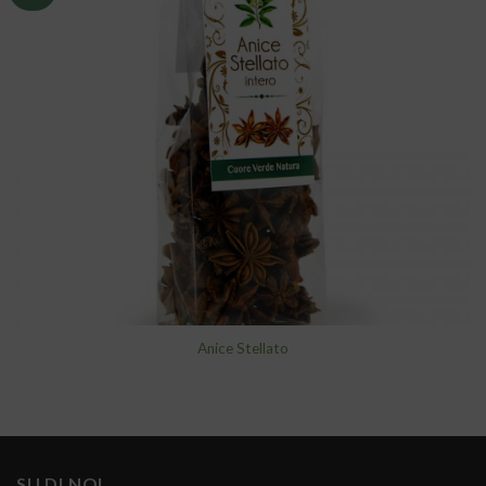
alla lista
dei
desideri
Anice Stellato
SU DI NOI