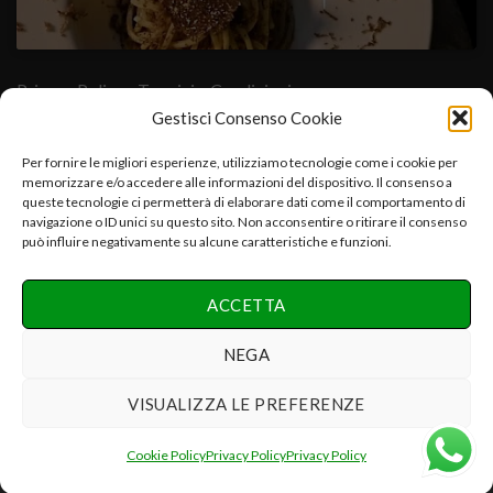
Privacy Policy
- Termini e Condizioni
Gestisci Consenso Cookie
Cuore Verde Natura srls , via I°Maggio,25-06054.Fratta Todina-
Per fornire le migliori esperienze, utilizziamo tecnologie come i cookie per
memorizzare e/o accedere alle informazioni del dispositivo. Il consenso a
PG-Italy C.f.-P.iva:03392670547-CCIAA PG 03392670547-
queste tecnologie ci permetterà di elaborare dati come il comportamento di
REA:PG-286075 e.mail:info@cuoreverdenatura.com
navigazione o ID unici su questo sito. Non acconsentire o ritirare il consenso
può influire negativamente su alcune caratteristiche e funzioni.
Copyright 2026 ©
Cuore Verde Natura srls Tutti i diritti
ACCETTA
riservati
Realizzazione Networx Internet Solutions PHOTO-VIDEO &
NEGA
DESIGN by Danilo P.
VISUALIZZA LE PREFERENZE
Recedere dal contratto qui
Cookie Policy
Privacy Policy
Privacy Policy