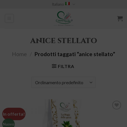
Skip
Italiano
to
content
anice stellato
Home
/
Prodotti taggati “anice stellato”
FILTRA
In offerta!
Aggiungi
Nuovo