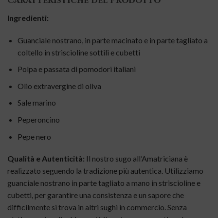
Caratteristiche del Prodotto
Ingredienti:
Guanciale nostrano, in parte macinato e in parte tagliato a
coltello in striscioline sottili e cubetti
Polpa e passata di pomodori italiani
Olio extravergine di oliva
Sale marino
Peperoncino
Pepe nero
Qualità e Autenticità:
Il nostro sugo all’Amatriciana è
realizzato seguendo la tradizione più autentica. Utilizziamo
guanciale nostrano in parte tagliato a mano in striscioline e
cubetti, per garantire una consistenza e un sapore che
difficilmente si trova in altri sughi in commercio. Senza