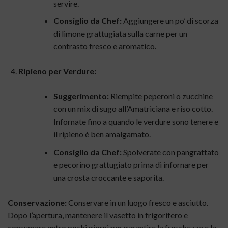
servire.
Consiglio da Chef:
Aggiungere un po’ di scorza
di limone grattugiata sulla carne per un
contrasto fresco e aromatico.
Ripieno per Verdure:
Suggerimento:
Riempite peperoni o zucchine
con un mix di sugo all’Amatriciana e riso cotto.
Infornate fino a quando le verdure sono tenere e
il ripieno è ben amalgamato.
Consiglio da Chef:
Spolverate con pangrattato
e pecorino grattugiato prima di infornare per
una crosta croccante e saporita.
Conservazione:
Conservare in un luogo fresco e asciutto.
Dopo l’apertura, mantenere il vasetto in frigorifero e
consumare entro pochi giorni per garantire la freschezza e la