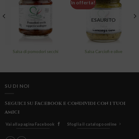
In offerta!
Aggiungi
Aggiungi
alla lista
alla lista
ESAURITO
dei
dei
desideri
desideri
Salsa di pomodori secchi
Salsa Carciofi e olive
SU DI NOI
Seguici su Facebook e condividi con i tuoi
amici
Vai alla pagina Facebook
Sfoglia il catalogo online