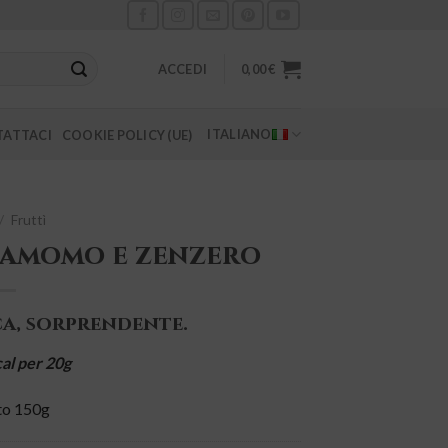
ACCEDI
0,00
€
ITALIANO
ATTACI
COOKIE POLICY (UE)
/
Fruttì
damomo e zenzero
ca, sorprendente.
cal per 20g
to 150g