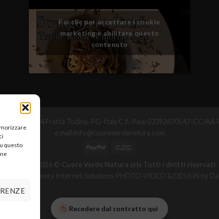
Fai clic per accettare i cookie
marketing e abilitare questo
contenuto
°Maggio,25-06054.Fratta Todina-PG-Italy C.f.-P.iva:03392670547-CC
memorizzare
e.mail:info@cuoreverdenatura.com
ci
su questo
une
Copyright 2026 ©
Cuore Verde Natura srls Tutti i diritti riservati
zzazione Networx Internet Solutions PHOTO-VIDEO & DESIGN by Dan
ERENZE
Recedere dal contratto qui