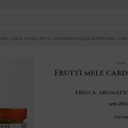
NI C/TERZI
FOOD E FOTO
CONSAPEVOLEZZA ALIMENTARE
CONT
Home
Fruttì mele car
Aggiungi
Fresca, aromati
alla lista
dei
desideri
solo 20 k
Forma