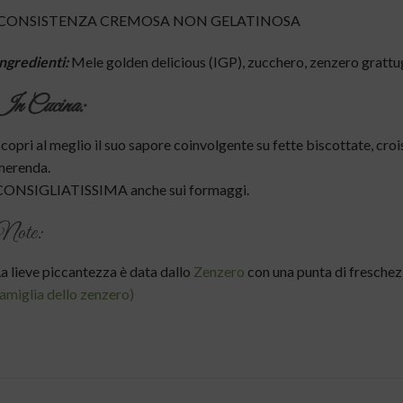
CONSISTENZA CREMOSA NON GELATINOSA
ngredienti:
Mele golden delicious (IGP), zucchero, zenzero grattu
In Cucina:
copri al meglio il suo sapore coinvolgente su fette biscottate, c
merenda.
CONSIGLIATISSIMA anche sui formaggi.
Note:
a lieve piccantezza è data dallo
Zenzero
con una punta di freschez
amiglia dello zenzero)