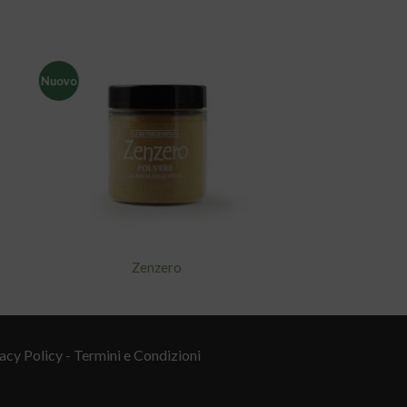
Nuovo
ngi
Aggiungi
ista
alla lista
i
dei
eri
desideri
Zenzero
acy Policy
- Termini e Condizioni