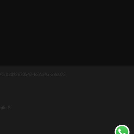
IAA PG 03392670547-REA:PG-286075
ilo P.