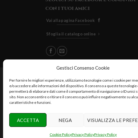
con i tuoi amici
Vai alla pagina Facebook
Sfoglia il catalogo online
Gestisci Consenso Cookie
Cuore Verde Natura srls , via I
Per fornire le migliori esperienze, utilizziamo tecnologie come i cookie per 
e/o accedere alle informazioni del dispositivo. Il consenso a queste tecnologie 
permetterà di elaborare dati come il comportamento di navigazione o ID unici 
sito. Non acconsentire o ritirare il consenso può influire negativamente su alc
caratteristiche e funzioni.
Reali
ACCETTA
NEGA
VISUALIZZA LE PREF
Cookie Policy
Privacy Policy
Privacy Policy