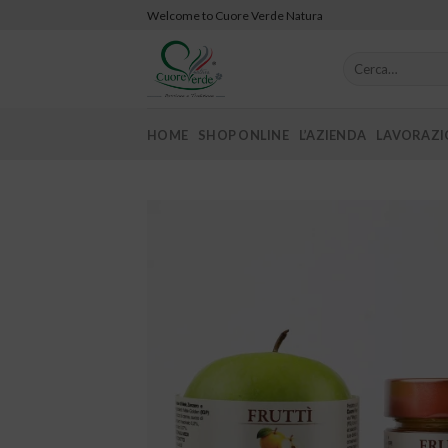
Skip
Welcome to Cuore Verde Natura
to
content
Cerca:
HOME
SHOP ONLINE
L’AZIENDA
LAVORAZIO