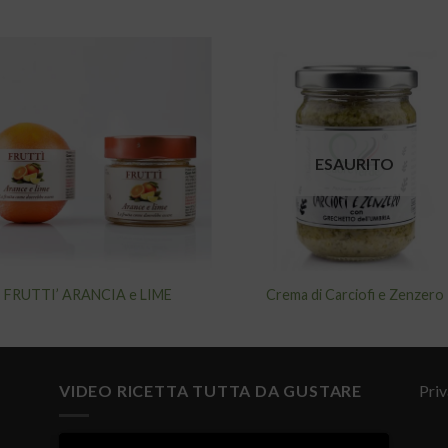
Aggiungi
Aggiu
alla lista
alla l
dei
de
ESAURITO
desideri
desid
FRUTTI’ ARANCIA e LIME
Crema di Carciofi e Zenzero
VIDEO RICETTA TUTTA DA GUSTARE
Priv