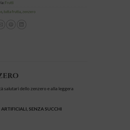
ia:
Fruttì
le
,
tutta frutta
,
zenzero
zero
lutari dello zenzero e alla leggera
RTIFICIALI, SENZA SUCCHI