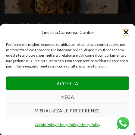
Privacy Policy
- Termini e Condizioni
Gestisci Consenso Cookie
Cuore Verde Natura srls , via I°Maggio,25-06054.Fratta Todina-
Per fornire le migliori esperienze, utilizziamo tecnologie come i cookie per
memorizzare e/o accedere alle informazioni del dispositivo. Il consenso a
PG-Italy C.f.-P.iva:03392670547-CCIAA PG 03392670547-
queste tecnologie ci permetterà di elaborare dati come il comportamento di
REA:PG-286075 e.mail:info@cuoreverdenatura.com
navigazione o ID unici su questo sito. Non acconsentire o ritirare il consenso
può influire negativamente su alcune caratteristiche e funzioni.
Copyright 2026 ©
Cuore Verde Natura srls Tutti i diritti
ACCETTA
riservati
Realizzazione Networx Internet Solutions PHOTO-VIDEO &
NEGA
DESIGN by Danilo P.
VISUALIZZA LE PREFERENZE
Recedere dal contratto qui
Cookie Policy
Privacy Policy
Privacy Policy