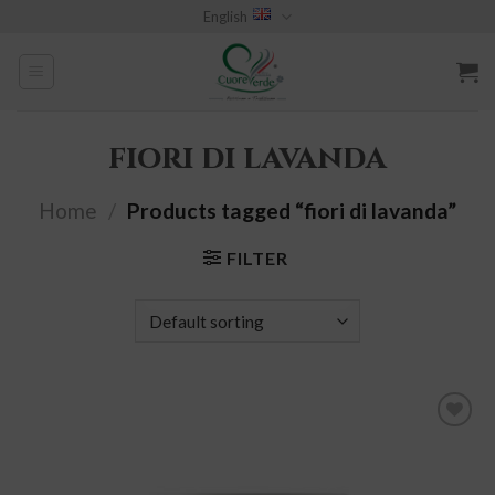
Skip
English
to
content
fiori di lavanda
Home
/
Products tagged “fiori di lavanda”
FILTER
add to