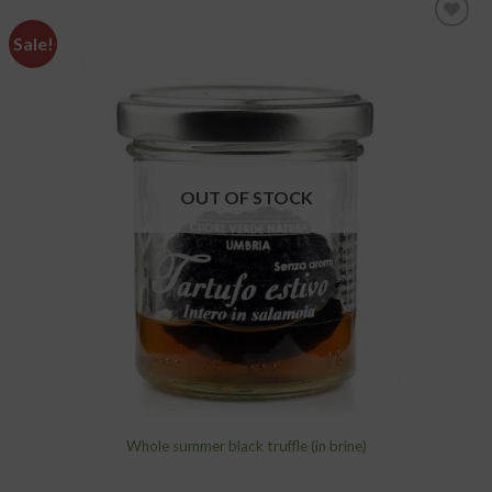
Sale!
add to
wishlist
OUT OF STOCK
Whole summer black truffle (in brine)