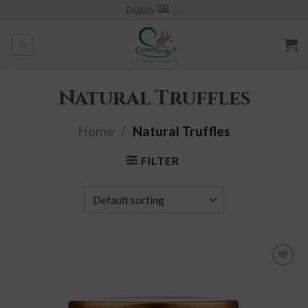
Skip
English
to
content
Natural Truffles
Home
/
Natural Truffles
FILTER
add to