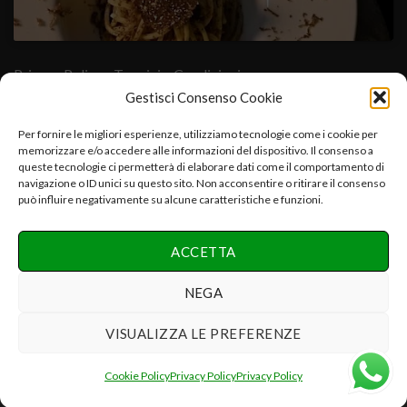
Privacy Policy
- Termini e Condizioni
Gestisci Consenso Cookie
Cuore Verde Natura srls , via I°Maggio,25-06054.Fratta Todina-
Per fornire le migliori esperienze, utilizziamo tecnologie come i cookie per
memorizzare e/o accedere alle informazioni del dispositivo. Il consenso a
PG-Italy C.f.-P.iva:03392670547-CCIAA PG 03392670547-
queste tecnologie ci permetterà di elaborare dati come il comportamento di
REA:PG-286075 e.mail:info@cuoreverdenatura.com
navigazione o ID unici su questo sito. Non acconsentire o ritirare il consenso
può influire negativamente su alcune caratteristiche e funzioni.
Copyright 2026 ©
Cuore Verde Natura srls Tutti i diritti
ACCETTA
riservati
Realizzazione Networx Internet Solutions PHOTO-VIDEO &
NEGA
DESIGN by Danilo P.
VISUALIZZA LE PREFERENZE
Recedere dal contratto qui
Cookie Policy
Privacy Policy
Privacy Policy