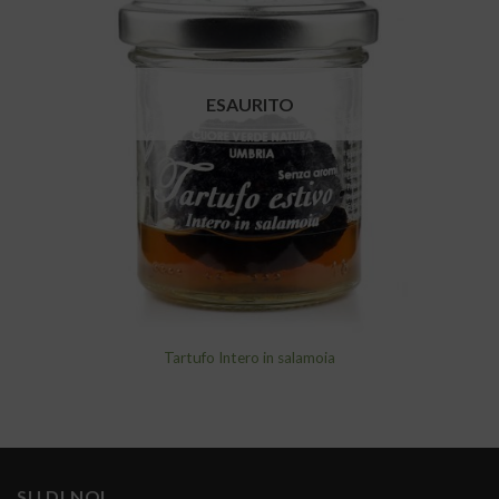
alla lista
dei
desideri
ESAURITO
Tartufo Intero in salamoia
SU DI NOI