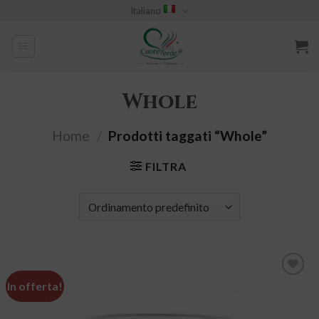
Skip
Italiano
to
content
Whole
Home
/
Prodotti taggati “Whole”
FILTRA
In offerta!
Aggiungi