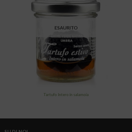
alla lista
dei
desideri
ESAURITO
Tartufo Intero in salamoia
SU DI NOI