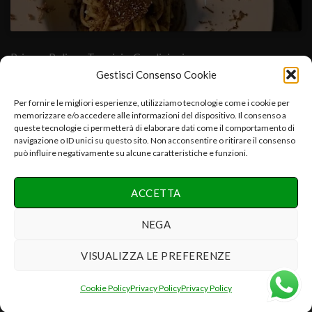
Privacy Policy
- Termini e Condizioni
Gestisci Consenso Cookie
Cuore Verde Natura srls , via I°Maggio,25-06054.Fratta Todina-
Per fornire le migliori esperienze, utilizziamo tecnologie come i cookie per
memorizzare e/o accedere alle informazioni del dispositivo. Il consenso a
PG-Italy C.f.-P.iva:03392670547-CCIAA PG 03392670547-
queste tecnologie ci permetterà di elaborare dati come il comportamento di
REA:PG-286075 e.mail:info@cuoreverdenatura.com
navigazione o ID unici su questo sito. Non acconsentire o ritirare il consenso
può influire negativamente su alcune caratteristiche e funzioni.
Copyright 2026 ©
Cuore Verde Natura srls Tutti i diritti
ACCETTA
riservati
Realizzazione Networx Internet Solutions PHOTO-VIDEO &
NEGA
DESIGN by Danilo P.
VISUALIZZA LE PREFERENZE
Recedere dal contratto qui
Cookie Policy
Privacy Policy
Privacy Policy