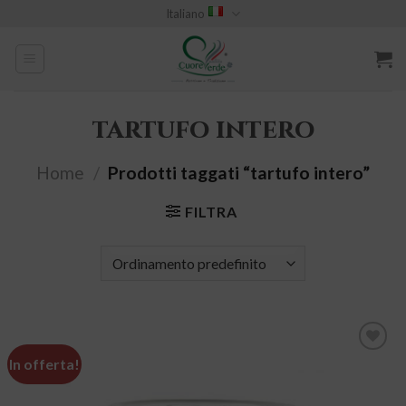
Skip
Italiano
to
content
tartufo intero
Home
/
Prodotti taggati “tartufo intero”
FILTRA
In offerta!
Aggiungi