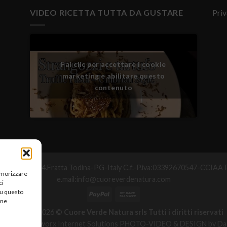
VIDEO RICETTA TUTTA DA GUSTARE
Priv
Fai clic per accettare i cookie
marketing e abilitare questo
contenuto
°Maggio,25-06054.Fratta Todina-PG-Italy C.f.-P.iva:03392670547-CC
memorizzare
e.mail:info@cuoreverdenatura.com
ci
su questo
une
Copyright 2026 ©
Cuore Verde Natura srls Tutti i diritti riservati
zzazione Networx Internet Solutions PHOTO-VIDEO & DESIGN by Dan