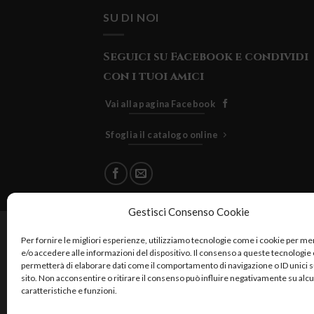
SU DI NOI
Seguici su Facebook e condividi
con i tuoi amici
Vai alla pagina Facebook
Sfoglia il catalogo online
Gestisci Consenso Cookie
Cuore Verde Natura srls , via I
Per fornire le migliori esperienze, utilizziamo tecnologie come i cookie per 
e/o accedere alle informazioni del dispositivo. Il consenso a queste tecnologie 
permetterà di elaborare dati come il comportamento di navigazione o ID unici 
sito. Non acconsentire o ritirare il consenso può influire negativamente su alc
caratteristiche e funzioni.
Reali