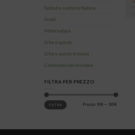
Sottoli e contorni Natura
Fruttì
Miele natura
Erbe e spezie
Erbe e spezie in busta
Confezioni da ricordare
FILTRA PER PREZZO
Prezzo
Prezzo
Prezzo:
0 €
—
10 €
FILTRA
Min
Max