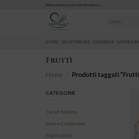
Skip
Welcome to Cuore Verde Natura
to
content
Cerca:
HOME
SHOP ONLINE
L’AZIENDA
LAVORAZIO
Fruttì
Home
/
Prodotti taggati “Frutt
CATEGORIE
Tartufi Natura
Salse e Condimenti
Sughi natura