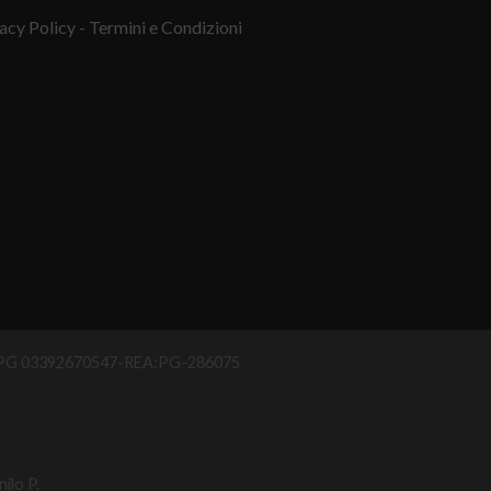
acy Policy
- Termini e Condizioni
IAA PG 03392670547-REA:PG-286075
ilo P.