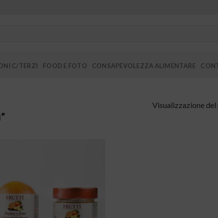
NI C/TERZI
FOOD E FOTO
CONSAPEVOLEZZA ALIMENTARE
CONT
Visualizzazione del 
ì”
Aggiungi
alla lista
dei
desideri