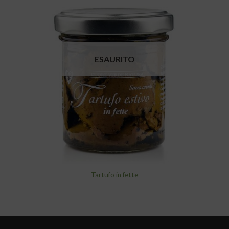
Aggiungi
alla lista
dei
desideri
ESAURITO
Tartufo in fette