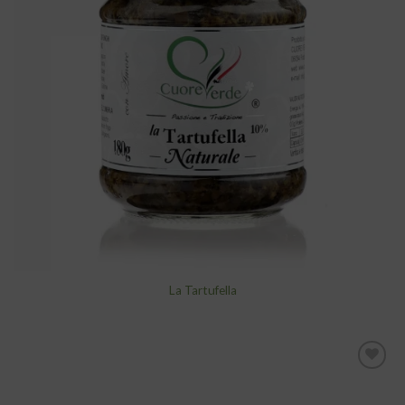
alla lista
dei
desideri
La Tartufella