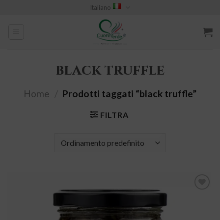
Skip
Italiano
to
content
black truffle
Home
/
Prodotti taggati “black truffle”
FILTRA
Aggiungi