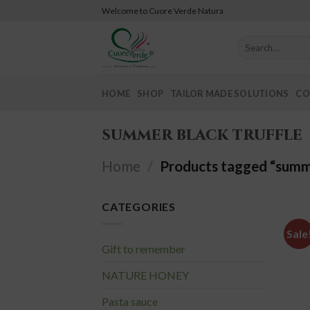
Skip
Welcome to Cuore Verde Natura
to
content
Search
for:
HOME
SHOP
TAILOR MADE SOLUTIONS
CO
summer black truffle
Home
/
Products tagged “summe
CATEGORIES
Sale
Gift to remember
NATURE HONEY
Pasta sauce