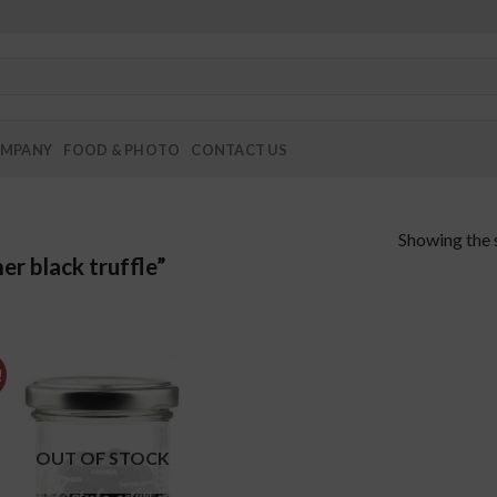
MPANY
FOOD & PHOTO
CONTACT US
Showing the s
r black truffle”
!
add to
wishlist
OUT OF STOCK