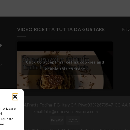
VIDEO RICETTA TUTTA DA GUSTARE
Priv
e
Click to accept marketing cookies and
enable this content
°Maggio,25-06054.Fratta Todina-PG-Italy C.f.-P.iva:03392670547-CC
memorizzare
e.mail:info@cuoreverdenatura.com
ci
su questo
une