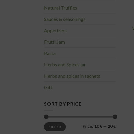
Natural Truffles
Sauces & seasonings
Appetizers
Fruttì Jam
Pasta
Herbs and Spices jar
Herbs and spices in sachets
Gift
SORT BY PRICE
Min
Max
Price:
10 €
—
20 €
FILTER
price
price