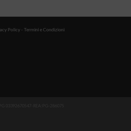
acy Policy
- Termini e Condizioni
IAA PG 03392670547-REA:PG-286075