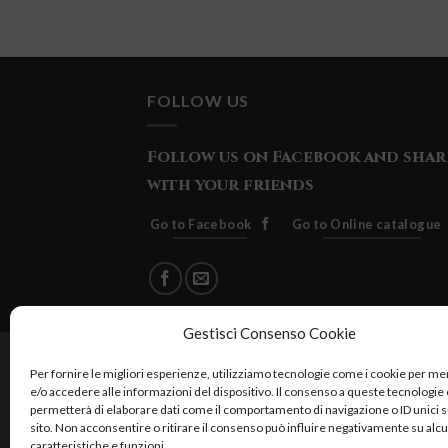
FOLLOW US
Follow us on Facebook and shar
with your friends
Go to Facebook
Go to Online catalogue
Gestisci Consenso Cookie
Cuore Verde Natura srls , via I
Per fornire le migliori esperienze, utilizziamo tecnologie come i cookie per 
e/o accedere alle informazioni del dispositivo. Il consenso a queste tecnologie 
permetterà di elaborare dati come il comportamento di navigazione o ID unici 
sito. Non acconsentire o ritirare il consenso può influire negativamente su alc
caratteristiche e funzioni.