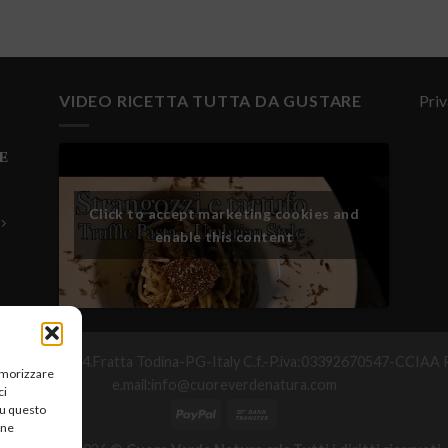
VIDEO RICETTA TUTTA DA GUSTARE
Priv
e
Click to accept marketing cookies and
enable this content
°Maggio,25-06054.Fratta Todina-PG-Italy C.f.-P.iva:03392670547-CC
memorizzare
e.mail:info@cuoreverdenatura.com
ci
su questo
une