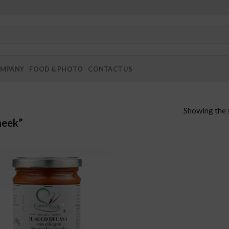
MPANY
FOOD & PHOTO
CONTACT US
Showing the s
heek”
add to
wishlist