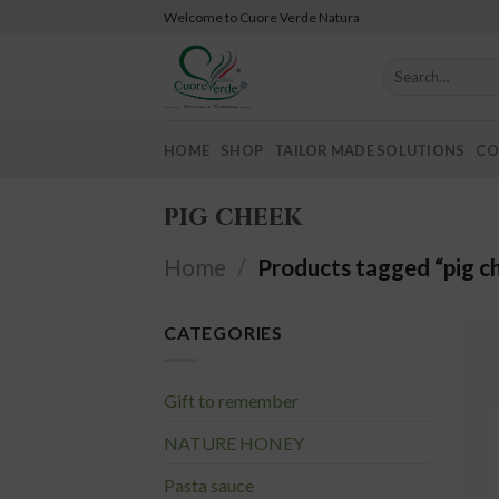
Skip
Welcome to Cuore Verde Natura
to
content
Search
for:
HOME
SHOP
TAILOR MADE SOLUTIONS
CO
pig cheek
Home
/
Products tagged “pig c
CATEGORIES
Gift to remember
NATURE HONEY
Pasta sauce