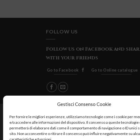
FOLLOW US
Follow us on Facebook and shar
with your friends
Go to Facebook
Go to Online catalogue
Gestisci Consenso Cookie
Cuore Verde Natura srls , via I
Per fornire le migliori esperienze, utilizziamo tecnologie come i cookie per 
e/o accedere alle informazioni del dispositivo. Il consenso a queste tecnologie 
permetterà di elaborare dati come il comportamento di navigazione o ID unici 
sito. Non acconsentire o ritirare il consenso può influire negativamente su alc
caratteristiche e funzioni.