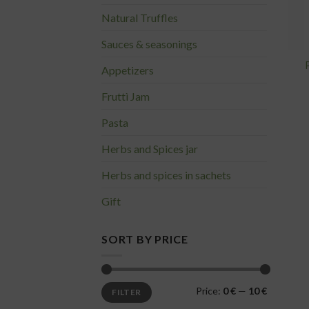
Natural Truffles
Sauces & seasonings
Appetizers
Fruttì Jam
Pasta
Herbs and Spices jar
Herbs and spices in sachets
Gift
SORT BY PRICE
Min
Max
Price:
0 €
—
10 €
FILTER
price
price