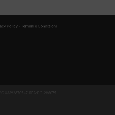
acy Policy
- Termini e Condizioni
IAA PG 03392670547-REA:PG-286075