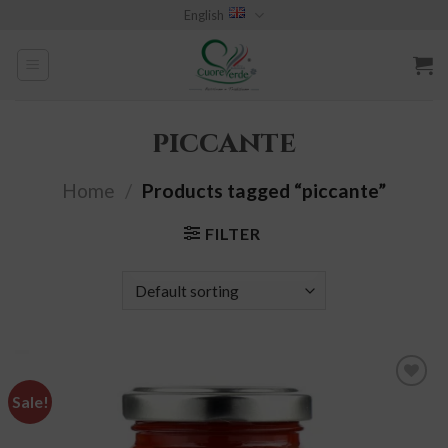
Skip
English
to
content
piccante
Home
/
Products tagged “piccante”
FILTER
Sale!
add to