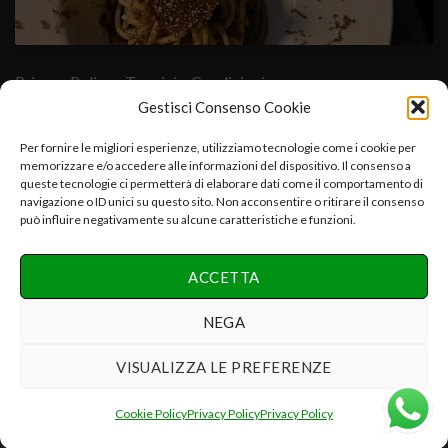
Privacy Policy
- Termini e Condizioni
Gestisci Consenso Cookie
Cuore Verde Natura srls , via I°Maggio,25-06054.Fratta Todina-
Per fornire le migliori esperienze, utilizziamo tecnologie come i cookie per
memorizzare e/o accedere alle informazioni del dispositivo. Il consenso a
PG-Italy C.f.-P.iva:03392670547-CCIAA PG 03392670547-
queste tecnologie ci permetterà di elaborare dati come il comportamento di
REA:PG-286075 e.mail:info@cuoreverdenatura.com
navigazione o ID unici su questo sito. Non acconsentire o ritirare il consenso
può influire negativamente su alcune caratteristiche e funzioni.
Copyright 2026 ©
Cuore Verde Natura srls Tutti i diritti
ACCETTA
riservati
Realizzazione Networx Internet Solutions PHOTO-VIDEO &
NEGA
DESIGN by Danilo P.
VISUALIZZA LE PREFERENZE
Recedere dal contratto qui
Cookie Policy
Privacy Policy
Privacy Policy