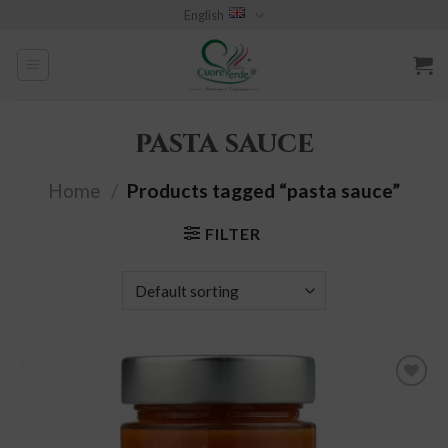
Skip
English
to
content
pasta sauce
Home
/
Products tagged “pasta sauce”
FILTER
add to