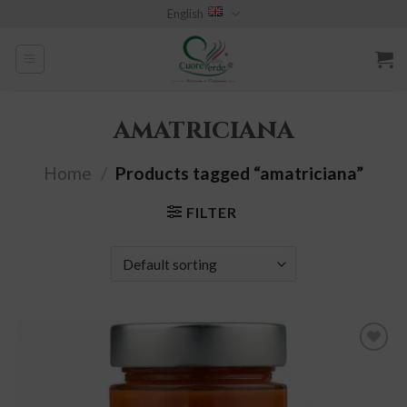
Skip
English
to
content
amatriciana
Home
/
Products tagged “amatriciana”
FILTER
add to