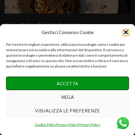
Privacy Policy
- Termini e Condizioni
Gestisci Consenso Cookie
Cuore Verde Natura srls , via I°Maggio,25-06054.Fratta Todina-
Per fornire le migliori esperienze, utilizziamo tecnologie come i cookie per
memorizzare e/o accedere alle informazioni del dispositivo. Il consenso a
PG-Italy C.f.-P.iva:03392670547-CCIAA PG 03392670547-
queste tecnologie ci permetterà di elaborare dati come il comportamento di
REA:PG-286075 e.mail:info@cuoreverdenatura.com
navigazione o ID unici su questo sito. Non acconsentire o ritirare il consenso
può influire negativamente su alcune caratteristiche e funzioni.
Copyright 2026 ©
Cuore Verde Natura srls Tutti i diritti
ACCETTA
riservati
Realizzazione Networx Internet Solutions PHOTO-VIDEO &
NEGA
DESIGN by Danilo P.
VISUALIZZA LE PREFERENZE
Recedere dal contratto qui
Cookie Policy
Privacy Policy
Privacy Policy