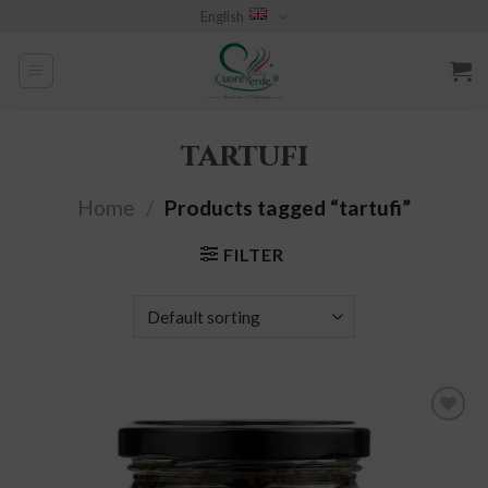
Skip
English
to
content
tartufi
Home
/
Products tagged “tartufi”
FILTER
add to