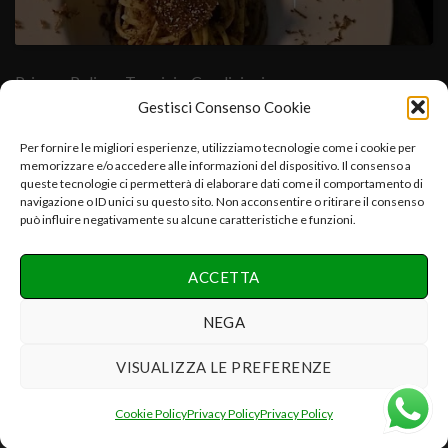
Privacy Policy
- Termini e Condizioni
Gestisci Consenso Cookie
Cuore Verde Natura srls , via I°Maggio,25-06054.Fratta Todina-
Per fornire le migliori esperienze, utilizziamo tecnologie come i cookie per
memorizzare e/o accedere alle informazioni del dispositivo. Il consenso a
PG-Italy C.f.-P.iva:03392670547-CCIAA PG 03392670547-
queste tecnologie ci permetterà di elaborare dati come il comportamento di
REA:PG-286075 e.mail:info@cuoreverdenatura.com
navigazione o ID unici su questo sito. Non acconsentire o ritirare il consenso
può influire negativamente su alcune caratteristiche e funzioni.
Copyright 2026 ©
Cuore Verde Natura srls Tutti i diritti
ACCETTA
riservati
Realizzazione Networx Internet Solutions PHOTO-VIDEO &
NEGA
DESIGN by Danilo P.
VISUALIZZA LE PREFERENZE
Recedere dal contratto qui
Cookie Policy
Privacy Policy
Privacy Policy