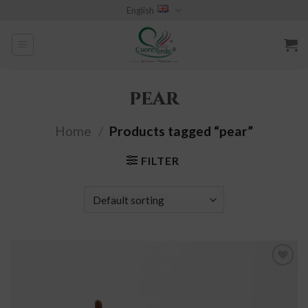
Skip
English
to
content
pear
Home
/
Products tagged “pear”
FILTER
add to