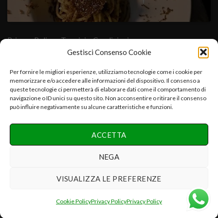
Privacy Policy
- Termini e Condizioni
Gestisci Consenso Cookie
Cuore Verde Natura srls , via I°Maggio,25-06054.Fratta Todina-
Per fornire le migliori esperienze, utilizziamo tecnologie come i cookie per
memorizzare e/o accedere alle informazioni del dispositivo. Il consenso a
PG-Italy C.f.-P.iva:03392670547-CCIAA PG 03392670547-
queste tecnologie ci permetterà di elaborare dati come il comportamento di
REA:PG-286075 e.mail:info@cuoreverdenatura.com
navigazione o ID unici su questo sito. Non acconsentire o ritirare il consenso
può influire negativamente su alcune caratteristiche e funzioni.
Copyright 2026 ©
Cuore Verde Natura srls Tutti i diritti
ACCETTA
riservati
Realizzazione Networx Internet Solutions PHOTO-VIDEO &
NEGA
DESIGN by Danilo P.
VISUALIZZA LE PREFERENZE
Recedere dal contratto qui
Cookie Policy
Privacy Policy
Privacy Policy