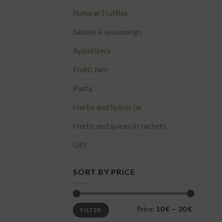
Natural Truffles
Sauces & seasonings
Appetizers
Fruttì Jam
Pasta
Herbs and Spices jar
Herbs and spices in sachets
Gift
SORT BY PRICE
Min
Max
Price:
10 €
—
20 €
FILTER
price
price