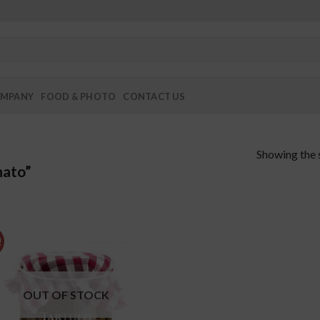
MPANY
FOOD & PHOTO
CONTACT US
Showing the s
nato”
!
add to
wishlist
OUT OF STOCK