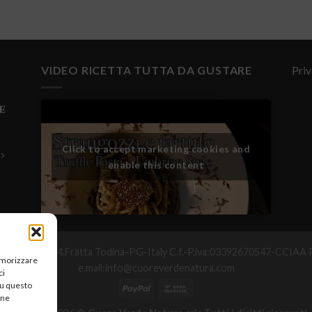
VIDEO RICETTA TUTTA DA GUSTARE
Priv
e
Click to accept marketing cookies and
enable this content
°Maggio,25-06054.Fratta Todina-PG-Italy C.f.-P.iva:03392670547-CC
memorizzare
e.mail:info@cuoreverdenatura.com
ci
su questo
une