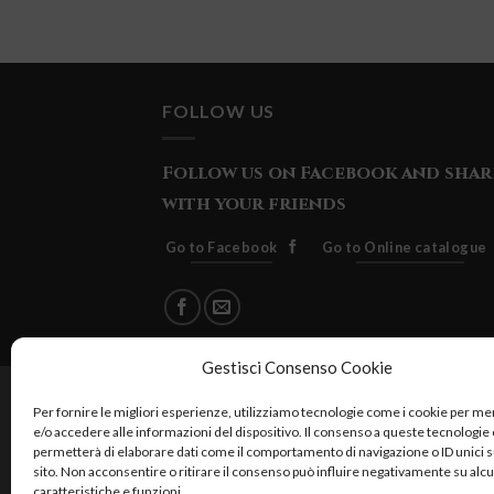
FOLLOW US
Follow us on Facebook and shar
with your friends
Go to Facebook
Go to Online catalogue
Gestisci Consenso Cookie
Cuore Verde Natura srls , via I
Per fornire le migliori esperienze, utilizziamo tecnologie come i cookie per 
e/o accedere alle informazioni del dispositivo. Il consenso a queste tecnologie 
permetterà di elaborare dati come il comportamento di navigazione o ID unici 
sito. Non acconsentire o ritirare il consenso può influire negativamente su alc
caratteristiche e funzioni.