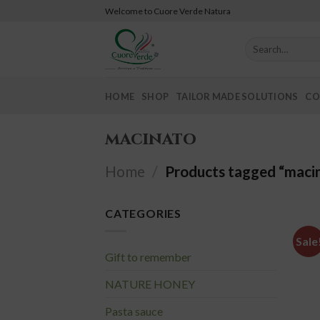
Skip
Welcome to Cuore Verde Natura
to
content
Search
for:
HOME
SHOP
TAILOR MADE SOLUTIONS
CO
macinato
Home
/
Products tagged “maci
CATEGORIES
Sale
Gift to remember
NATURE HONEY
Pasta sauce