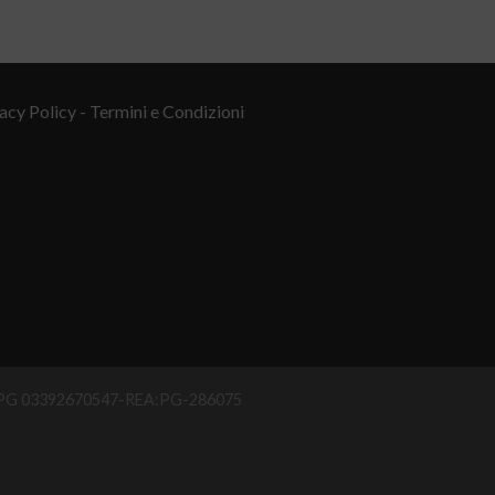
acy Policy
- Termini e Condizioni
IAA PG 03392670547-REA:PG-286075