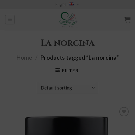
Skip
English
to
content
La norcina
Home
/
Products tagged “La norcina”
FILTER
add to