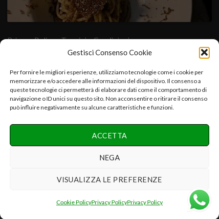
Privacy Policy
- Termini e Condizioni
Gestisci Consenso Cookie
Cuore Verde Natura srls , via I°Maggio,25-06054.Fratta Todina-
Per fornire le migliori esperienze, utilizziamo tecnologie come i cookie per
memorizzare e/o accedere alle informazioni del dispositivo. Il consenso a
PG-Italy C.f.-P.iva:03392670547-CCIAA PG 03392670547-
queste tecnologie ci permetterà di elaborare dati come il comportamento di
REA:PG-286075 e.mail:info@cuoreverdenatura.com
navigazione o ID unici su questo sito. Non acconsentire o ritirare il consenso
può influire negativamente su alcune caratteristiche e funzioni.
Copyright 2026 ©
Cuore Verde Natura srls Tutti i diritti
ACCETTA
riservati
Realizzazione Networx Internet Solutions PHOTO-VIDEO &
NEGA
DESIGN by Danilo P.
VISUALIZZA LE PREFERENZE
Recedere dal contratto qui
Cookie Policy
Privacy Policy
Privacy Policy