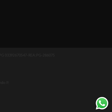
IAA PG 03392670547-REA:PG-286075
ilo P.