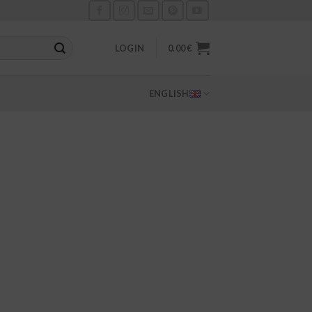
LOGIN
0.00
€
ENGLISH