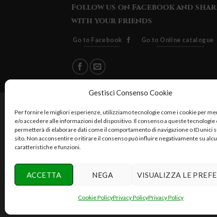
Follow us on Facebook and shar
with your friends
Go to Facebook
Go to Online catalogue
Gestisci Consenso Cookie
Cuore Verde Natura srls , via I
Per fornire le migliori esperienze, utilizziamo tecnologie come i cookie per 
e/o accedere alle informazioni del dispositivo. Il consenso a queste tecnologie 
permetterà di elaborare dati come il comportamento di navigazione o ID unici 
sito. Non acconsentire o ritirare il consenso può influire negativamente su alc
caratteristiche e funzioni.
Reali
ACCETTA
NEGA
VISUALIZZA LE PREF
Cookie Policy
Privacy Policy
Privacy Policy