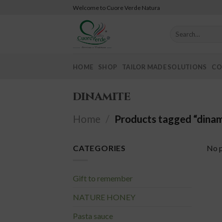
Skip
Welcome to Cuore Verde Natura
to
content
Search
for:
HOME
SHOP
TAILOR MADE SOLUTIONS
CO
dinamite
Home
/
Products tagged “dinam
CATEGORIES
No p
Gift to remember
NATURE HONEY
Pasta sauce