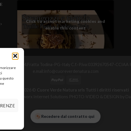
e
Click to accept marketing cookies and
enable this content
°Maggio,25-06054.Fratta Todina-PG-Italy C.f.-P.iva:03392670547-CC
memorizzare
e.mail:info@cuoreverdenatura.com
ci
su questo
une
Copyright 2026 ©
Cuore Verde Natura srls Tutti i diritti riservati
zzazione Networx Internet Solutions PHOTO-VIDEO & DESIGN by Dan
ERENZE
Recedere dal contratto qui