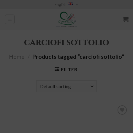
Skip
English
to
content
carciofi sottolio
Home
/
Products tagged “carciofi sottolio”
FILTER
add to