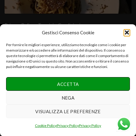
Privacy Policy
- Termini e Condizioni
Gestisci Consenso Cookie
Cuore Verde Natura srls , via I°Maggio,25-06054.Fratta Todina-
Per fornire le migliori esperienze, utilizziamo tecnologie come i cookie per
memorizzare e/o accedere alle informazioni del dispositivo. Il consenso a
PG-Italy C.f.-P.iva:03392670547-CCIAA PG 03392670547-
queste tecnologie ci permetterà di elaborare dati come il comportamento di
REA:PG-286075 e.mail:info@cuoreverdenatura.com
navigazione o ID unici su questo sito. Non acconsentire o ritirare il consenso
può influire negativamente su alcune caratteristiche e funzioni.
Copyright 2026 ©
Cuore Verde Natura srls Tutti i diritti
ACCETTA
riservati
Realizzazione Networx Internet Solutions PHOTO-VIDEO &
NEGA
DESIGN by Danilo P.
VISUALIZZA LE PREFERENZE
Recedere dal contratto qui
Cookie Policy
Privacy Policy
Privacy Policy