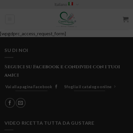
Skip
Italiano
to
content
[wpgdprc_access_request_form]
SU DI NOI
Seguici su Facebook e condividi con i tuoi
amici
Vai alla pagina Facebook
Sfoglia il catalogo online
VIDEO RICETTA TUTTA DA GUSTARE