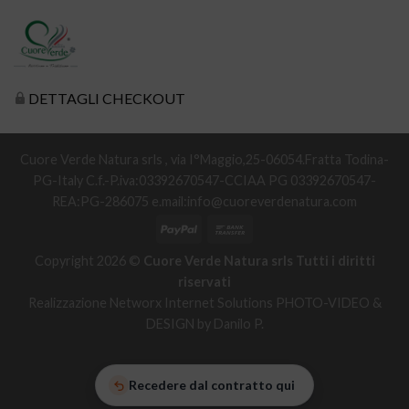
DETTAGLI CHECKOUT
Cuore Verde Natura srls , via I°Maggio,25-06054.Fratta Todina-
PG-Italy C.f.-P.iva:03392670547-CCIAA PG 03392670547-
REA:PG-286075 e.mail:info@cuoreverdenatura.com
Copyright 2026 ©
Cuore Verde Natura srls Tutti i diritti
riservati
Realizzazione Networx Internet Solutions PHOTO-VIDEO &
DESIGN by Danilo P.
Recedere dal contratto qui